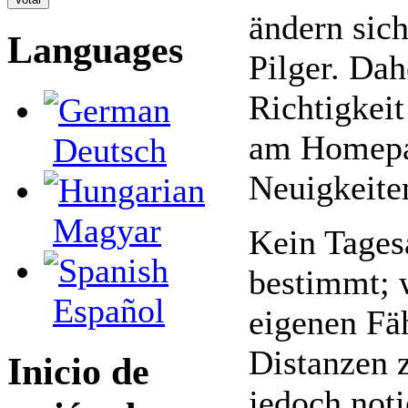
ändern sic
Languages
Pilger. Dah
Richtigkeit
am Homepag
Deutsch
Neuigkeite
Magyar
Kein Tages
bestimmt; 
Español
eigenen Fä
Distanzen 
Inicio de
jedoch noti