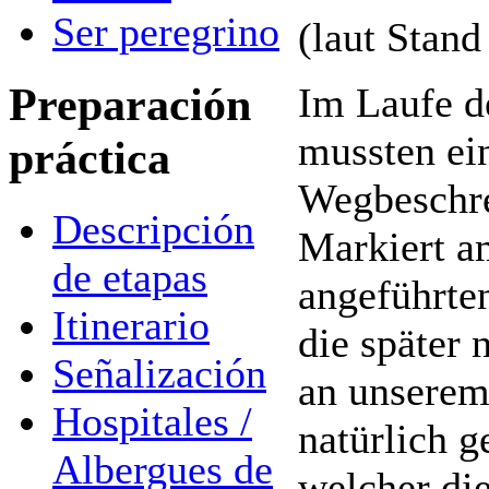
Ser peregrino
(laut Stand
Preparación
Im Laufe d
mussten ein
práctica
Wegbeschre
Descripción
Markiert a
de etapas
angeführte
Itinerario
die später 
Señalización
an unserem
Hospitales /
natürlich 
Albergues de
welcher di