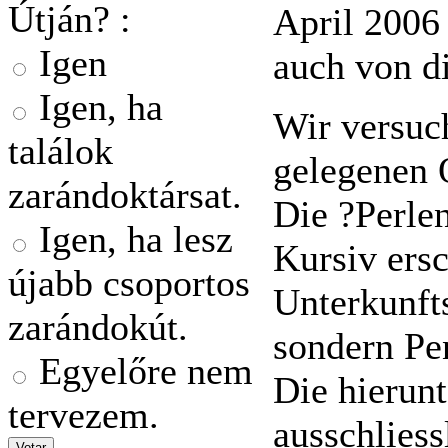
Útján? :
April 2006
Igen
auch von d
Igen, ha
Wir versuc
találok
gelegenen 
zarándoktársat.
Die ?Perlen
Igen, ha lesz
Kursiv ers
újabb csoportos
Unterkunfts
zarándokút.
sondern Pen
Egyelőre nem
Die hierun
tervezem.
ausschliess