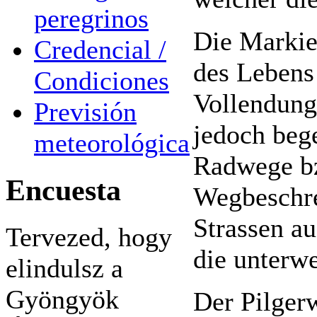
peregrinos
Die Markie
Credencial /
des Lebens 
Condiciones
Vollendung
Previsión
jedoch bege
meteorológica
Radwege bz
Encuesta
Wegbeschre
Strassen au
Tervezed, hogy
die unterw
elindulsz a
Gyöngyök
Der Pilgerw