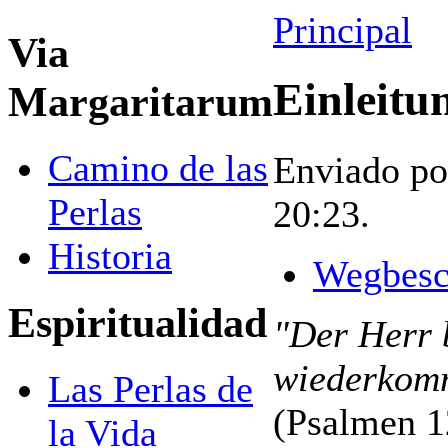
Principal
Via
Einleitu
Margaritarum
Camino de las
Enviado po
Perlas
20:23.
Historia
Wegbesc
Espiritualidad
"Der Herr 
wiederkomm
Las Perlas de
(Psalmen 1
la Vida