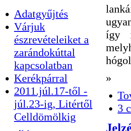
lanká
Adatgyűjtés
ugyan
Várjuk
így 
észrevételeiket a
mely
zarándokúttal
hógol
kapcsolatban
»
Kerékpárral
2011.júl.17-től -
To
júl.23-ig, Litértől
3 
Celldömölkig
Jelz