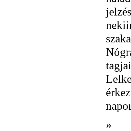
jelz
neki
szaka
Nógr
tagja
Lelk
érke
napon
»