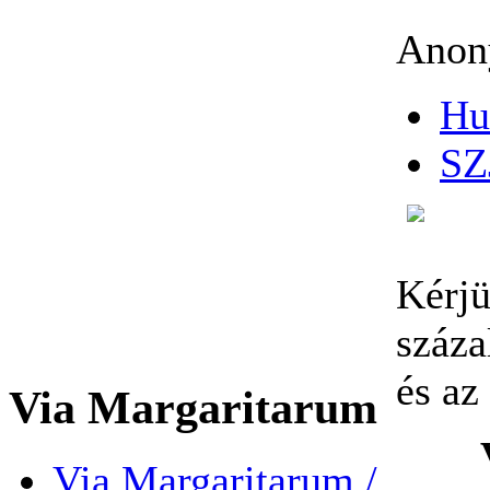
Anony
Hu
SZ
Kérj
száza
és az
Via Margaritarum
Via Margaritarum /