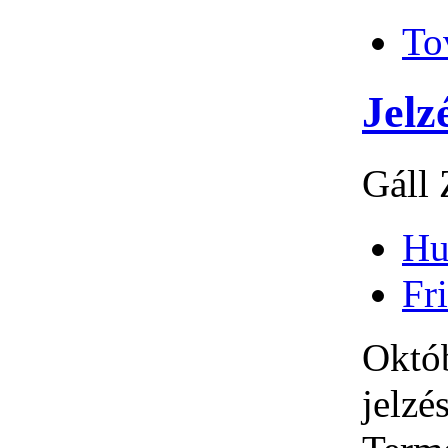
To
Jelz
Gáll 
Hu
Fri
Októb
jelzé