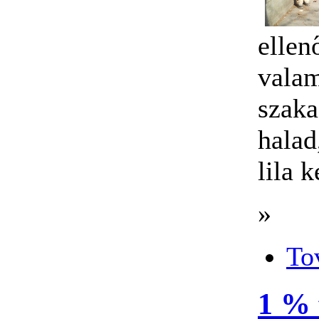
ellen
valam
szak
halad
lila 
»
To
1 % 