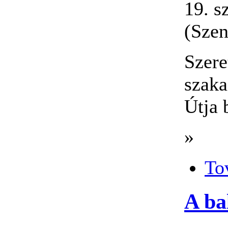
19. s
(Szen
Szere
szaka
Útja 
»
To
A ba