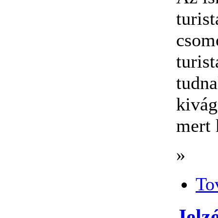
turis
csomó
turis
tudna
kivág
mert 
»
To
Jelz