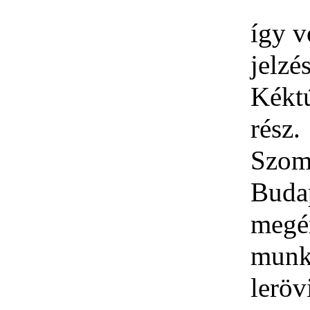
így v
jelzé
Kéktú
rész.
Szomb
Budap
megér
munká
leröv