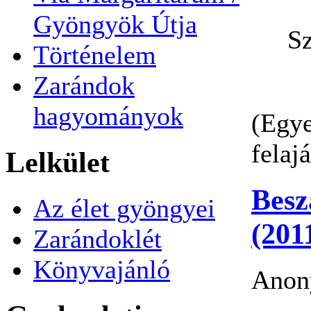
Gyöngyök Útja
S
Történelem
Zarándok
hagyományok
(Egye
felaj
Lelkület
Besz
Az élet gyöngyei
(201
Zarándoklét
Könyvajánló
Anony