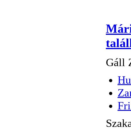
Mári
talá
Gáll 
Hu
Za
Fri
Szaka