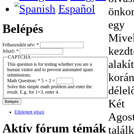
Español
önko
egy 
Belépés
Mive
Felhasználói név:
*
kezdt
Jelszó:
*
CAPTCHA
alak
This question is for testing whether you are a
human visitor and to prevent automated spam
korá
submissions.
Math Question:
*
5 + 2 =
Solve this simple math problem and enter the
délel
result. E.g. for 1+3, enter 4.
Két 
Elfelejtett jelszó
Agos
Aktív fórum témák
talá