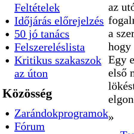
az ut
Feltételek
fogal
Időjárás előrejelzés
a sze
50 jó tanács
hogy 
Felszereléslista
Egy e
Kritikus szakaszok
első 
az úton
lökés
Közösség
elgon
Zarándokprogramok
»
Fórum