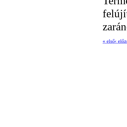
Term
felúj
zarán
« első
‹ előz