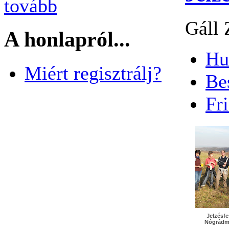
tovább
Gáll 
A honlapról...
Hu
Miért regisztrálj?
Be
Fri
Jelzésfe
Nógrádm