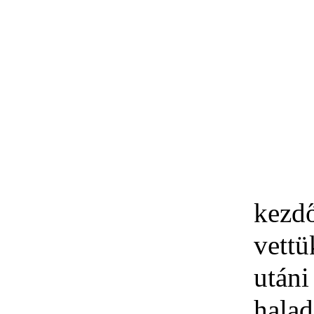
kezdő
vett
utáni
hala