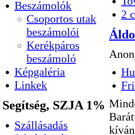
To
Beszámolók
2 
Csoportos utak
beszámolói
Áldo
Kerékpáros
Anony
beszámoló
Képgaléria
Hu
Linkek
Fri
Mind
Segítség, SZJA 1%
Barát
Szállásadás
kívá