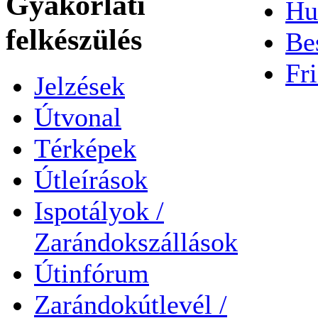
Gyakorlati
Hu
felkészülés
Be
Fri
Jelzések
Útvonal
Térképek
Útleírások
Ispotályok /
Zarándokszállások
Útinfórum
Zarándokútlevél /