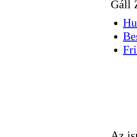
Gáll 
Hu
Be
Fri
Az is