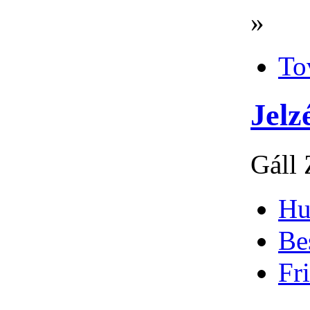
»
To
Jelz
Gáll 
Hu
Be
Fri