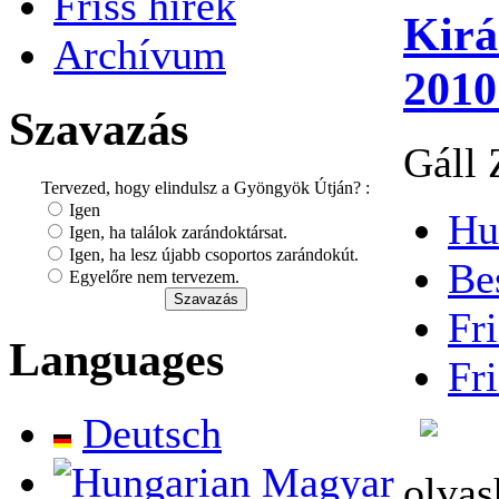
Friss hírek
Kirá
Archívum
2010
Szavazás
Gáll 
Tervezed, hogy elindulsz a Gyöngyök Útján? :
Igen
Hu
Igen, ha találok zarándoktársat.
Igen, ha lesz újabb csoportos zarándokút.
Be
Egyelőre nem tervezem.
Fri
Languages
Fri
Deutsch
Magyar
olvas