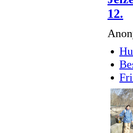
12.
Anony
Hu
Be
Fri