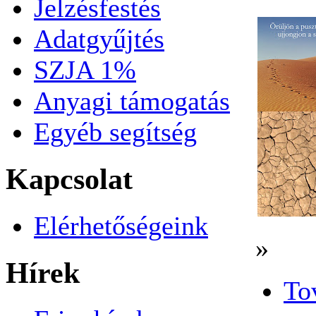
Jelzésfestés
Adatgyűjtés
SZJA 1%
Anyagi támogatás
Egyéb segítség
Kapcsolat
Elérhetőségeink
»
Hírek
To