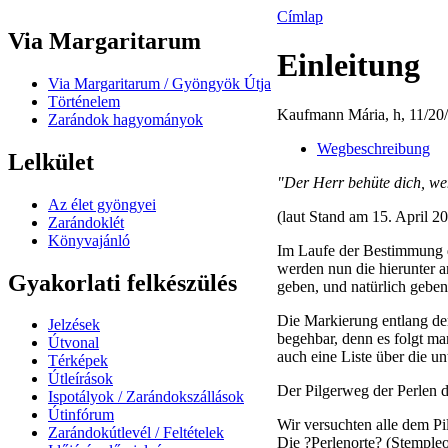
Címlap
Via Margaritarum
Einleitung
Via Margaritarum / Gyöngyök Útja
Történelem
Kaufmann Mária, h, 11/20/
Zarándok hagyományok
Wegbeschreibung
Lelkület
"Der Herr behüte dich, we
Az élet gyöngyei
(laut Stand am 15. April 2
Zarándoklét
Könyvajánló
Im Laufe der Bestimmung de
werden nun die hierunter a
Gyakorlati felkészülés
geben, und natürlich gebe
Die Markierung entlang dem
Jelzések
begehbar, denn es folgt ma
Útvonal
auch eine Liste über die u
Térképek
Útleírások
Der Pilgerweg der Perlen d
Ispotályok / Zarándokszállások
Útinfórum
Wir versuchten alle dem P
Zarándokútlevél / Feltételek
Die ?Perlenorte? (Stempleo