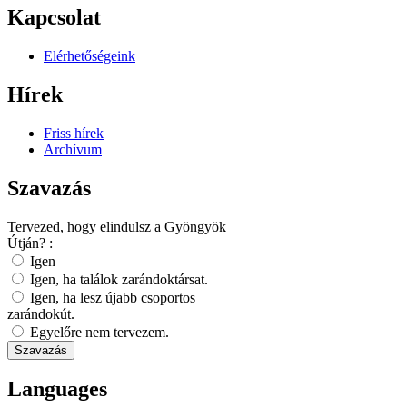
Kapcsolat
Elérhetőségeink
Hírek
Friss hírek
Archívum
Szavazás
Tervezed, hogy elindulsz a Gyöngyök
Útján? :
Igen
Igen, ha találok zarándoktársat.
Igen, ha lesz újabb csoportos
zarándokút.
Egyelőre nem tervezem.
Languages