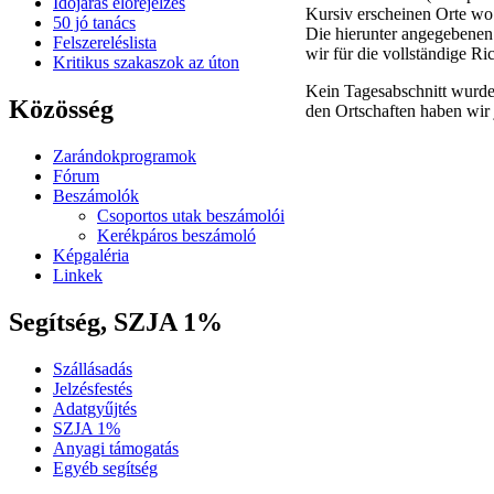
Időjárás előrejelzés
Kursiv erscheinen Orte wo 
50 jó tanács
Die hierunter angegebenen
Felszereléslista
wir für die vollständige R
Kritikus szakaszok az úton
Kein Tagesabschnitt wurde
Közösség
den Ortschaften haben wir 
Zarándokprogramok
Fórum
Beszámolók
Csoportos utak beszámolói
Kerékpáros beszámoló
Képgaléria
Linkek
Segítség, SZJA 1%
Szállásadás
Jelzésfestés
Adatgyűjtés
SZJA 1%
Anyagi támogatás
Egyéb segítség