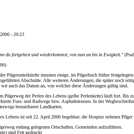
2006 - 20:23
nn du fortgehest und wiederkommst, von nun an bis in Ewigkeit."
(Psal
006)
r Pilgerunterkünfte mussten einige, im Pilgerbuch früher festgelegte
ngeführten Abschnitte. Alle weiteren Änderungen, die später noch nöti
n wir auch das Datum an, von welcher diese Änderungen gültig sind.
 Pilgerweg der Perlen des Lebens (gelbe Perlenkette) läuft fort. Bis z
rkierte Fuss- und Radwege bzw. Asphaltstrassen. In der Wegbeschreibun
nterwegs benutzbaren Landkarten.
es Lebens ist seit 22. April 2006 begehbar; die Hospize nehmen Pilger
ilgerweg entlang gelegenen Ortschaften, Gemeinden aufzuführen.
rte) sind Fett gedruckt