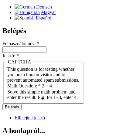
Deutsch
Magyar
Español
Belépés
Felhasználói név:
*
Jelszó:
*
CAPTCHA
This question is for testing whether
you are a human visitor and to
prevent automated spam submissions.
Math Question:
*
2 + 4 =
Solve this simple math problem and
enter the result. E.g. for 1+3, enter 4.
Elfelejtett jelszó
A honlapról...