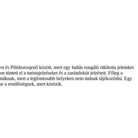
t és Pilisborosjenő között, mert egy baltás rongáló ritkította jeleinket
 tünteti el a turistajelzéseket és a zarándokút jelzéseit. Főleg a
istáknak, mert a legfontosabb helyeken nem tudnak tájékozódni. Egy
ntse a rendőrségnek, mert körözik.