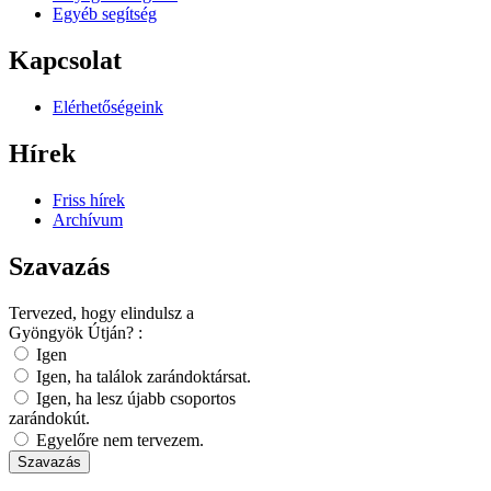
Egyéb segítség
Kapcsolat
Elérhetőségeink
Hírek
Friss hírek
Archívum
Szavazás
Tervezed, hogy elindulsz a
Gyöngyök Útján? :
Igen
Igen, ha találok zarándoktársat.
Igen, ha lesz újabb csoportos
zarándokút.
Egyelőre nem tervezem.