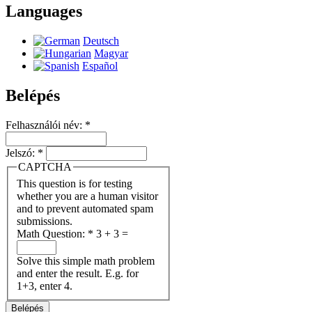
Languages
Deutsch
Magyar
Español
Belépés
Felhasználói név:
*
Jelszó:
*
CAPTCHA
This question is for testing
whether you are a human visitor
and to prevent automated spam
submissions.
Math Question:
*
3 + 3 =
Solve this simple math problem
and enter the result. E.g. for
1+3, enter 4.