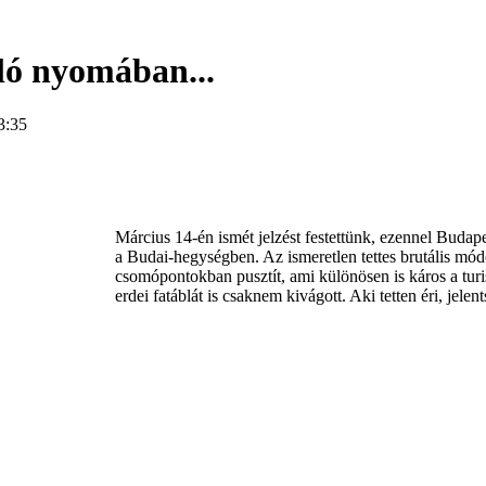
ló nyomában...
3:35
Március 14-én ismét jelzést festettünk, ezennel Budapes
a Budai-hegységben. Az ismeretlen tettes brutális módon
csomópontokban pusztít, ami különösen is káros a tur
erdei fatáblát is csaknem kivágott. Aki tetten éri, jele