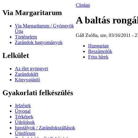
Címlap
Via Margaritarum
A baltás rongá
Via Margaritarum / Gyöngyök
Útja
Gáll Zsófia, sze, 03/16/2011 - 2
Történelem
Zarándok hagyományok
Hungarian
Beszámolók
Lelkület
Friss hírek
Az élet gyöngyei
Zarándoklét
Könyvajánló
Gyakorlati felkészülés
Jelzések
Útvonal
Térképek
Útleírások
Ispotályok / Zarándokszállások
Útinfórum