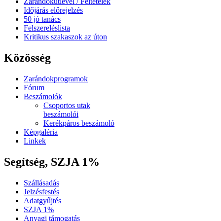
Zarándokútlevél / Feltételek
Időjárás előrejelzés
50 jó tanács
Felszereléslista
Kritikus szakaszok az úton
Közösség
Zarándokprogramok
Fórum
Beszámolók
Csoportos utak
beszámolói
Kerékpáros beszámoló
Képgaléria
Linkek
Segítség, SZJA 1%
Szállásadás
Jelzésfestés
Adatgyűjtés
SZJA 1%
Anyagi támogatás