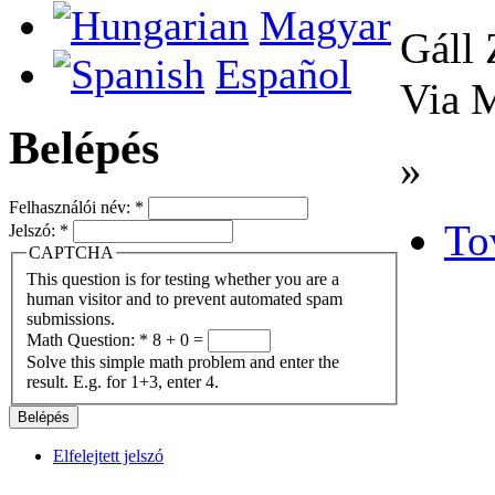
Magyar
Gáll 
Español
Via 
Belépés
»
Felhasználói név:
*
To
Jelszó:
*
CAPTCHA
This question is for testing whether you are a
human visitor and to prevent automated spam
submissions.
Math Question:
*
8 + 0 =
Solve this simple math problem and enter the
result. E.g. for 1+3, enter 4.
Elfelejtett jelszó