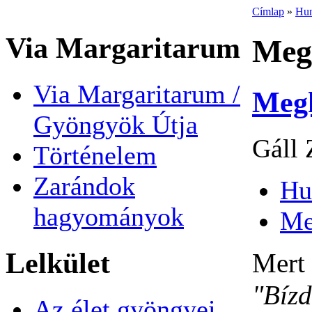
Címlap
»
Hun
Via Margaritarum
Meg
Via Margaritarum /
Meg
Gyöngyök Útja
Gáll 
Történelem
Zarándok
Hu
hagyományok
Me
Lelkület
Mert 
"Bízd
Az élet gyöngyei