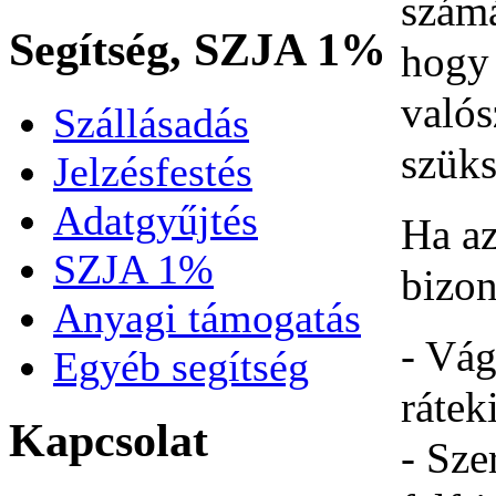
szám
Segítség, SZJA 1%
hogy
való
Szállásadás
szük
Jelzésfestés
Adatgyűjtés
Ha az
SZJA 1%
bizon
Anyagi támogatás
- Vág
Egyéb segítség
rátek
Kapcsolat
- Sze