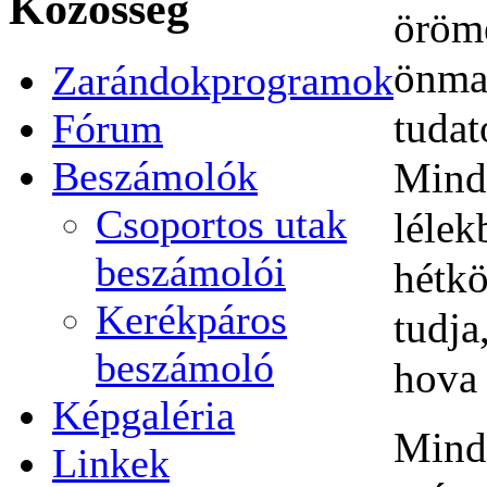
Közösség
örö
önma
Zarándokprogramok
tudat
Fórum
Beszámolók
Mind
Csoportos utak
lélek
beszámolói
hétk
Kerékpáros
tudj
beszámoló
hova 
Képgaléria
Mind
Linkek