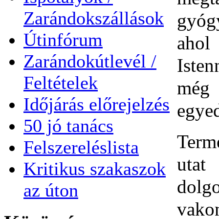
Zarándokszállások
gyógy
Útinfórum
ahol
Zarándokútlevél /
Isten
Feltételek
még 
Időjárás előrejelzés
egyed
50 jó tanács
Term
Felszereléslista
utat
Kritikus szakaszok
dolg
az úton
vako