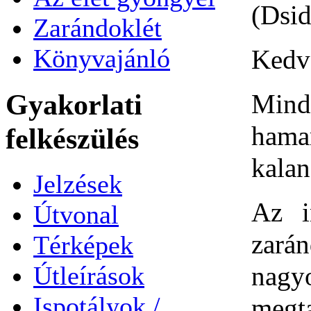
(Dsid
Zarándoklét
Könyvajánló
Kedv
Gyakorlati
Mind
hama
felkészülés
kalan
Jelzések
Az i
Útvonal
zará
Térképek
nagy
Útleírások
Ispotályok /
megta