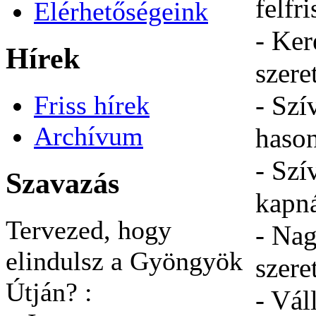
felfr
Elérhetőségeink
- Ker
Hírek
szere
Friss hírek
- Szí
Archívum
hason
- Szí
Szavazás
kapn
Tervezed, hogy
- Nag
elindulsz a Gyöngyök
szere
Útján? :
- Vál