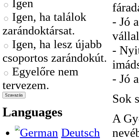
Igen
fárad
Igen, ha találok
- Jó 
zarándoktársat.
válla
Igen, ha lesz újabb
- Nyi
csoportos zarándokút.
imád
Egyelőre nem
- Jó 
tervezem.
Sok s
Languages
A Gy
nevé
Deutsch