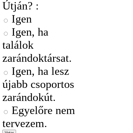
Útján? :
Igen
Igen, ha
találok
zarándoktársat.
Igen, ha lesz
újabb csoportos
zarándokút.
Egyelőre nem
tervezem.