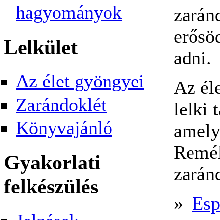
hagyományok
zarán
erősö
Lelkület
adni.
Az élet gyöngyei
Az él
Zarándoklét
lelki
Könyvajánló
amely 
Remél
Gyakorlati
zarán
felkészülés
»
Esp