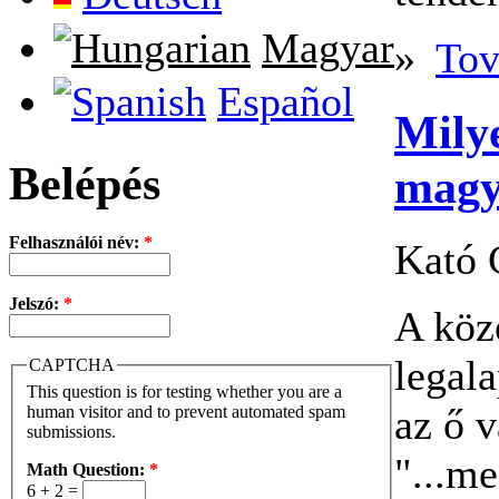
Magyar
»
Tov
Español
Mily
Belépés
magy
Felhasználói név:
*
Kató 
Jelszó:
*
A köz
legala
CAPTCHA
This question is for testing whether you are a
az ő v
human visitor and to prevent automated spam
submissions.
"...me
Math Question:
*
6 + 2 =