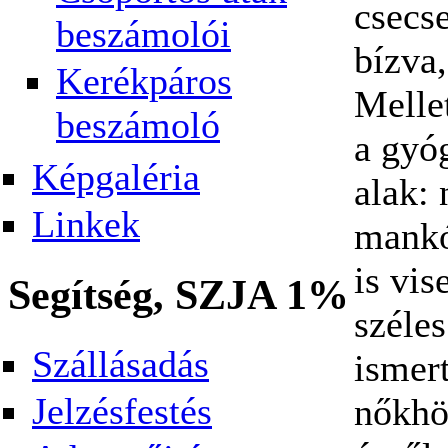
csecs
beszámolói
bízva,
Kerékpáros
Mellet
beszámoló
a gyóg
Képgaléria
alak:
Linkek
mankó
is vis
Segítség, SZJA 1%
széles
Szállásadás
ismert
Jelzésfestés
nőkhö