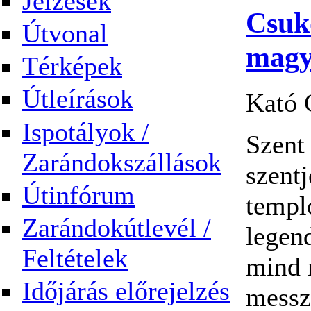
Jelzések
Csuko
Útvonal
magy
Térképek
Útleírások
Kató 
Ispotályok /
Szent
Zarándokszállások
szent
Útinfórum
templo
Zarándokútlevél /
legend
Feltételek
mind 
Időjárás előrejelzés
messz