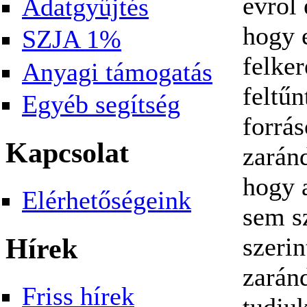
évről 
Adatgyűjtés
hogy 
SZJA 1%
felke
Anyagi támogatás
feltűn
Egyéb segítség
forrá
Kapcsolat
zarán
hogy 
Elérhetőségeink
sem sz
Hírek
szeri
zaránd
Friss hírek
tudju