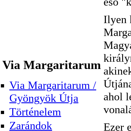
eső "
Ilyen 
Marga
Magya
király
Via Margaritarum
akine
Útjána
Via Margaritarum /
ahol l
Gyöngyök Útja
vonal
Történelem
Zarándok
Ezer 