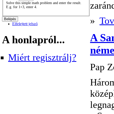
zarán
Solve this simple math problem and enter the result.
E.g. for 1+3, enter 4.
»
Tov
Elfelejtett jelszó
A Sa
A honlapról...
néme
Miért regisztrálj?
Pap Z
Három
közép
legna