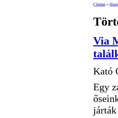
Címlap
»
Hung
Tört
Via 
talál
Kató 
Egy z
őseink
jártá