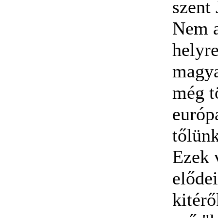
szent 
Nem a
helyre
magya
még t
európ
tőlünk
Ezek v
előde
kitérő