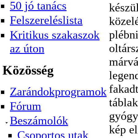
50 jó tanács
készü
Felszereléslista
közel
plébn
Kritikus szakaszok
oltárs
az úton
márvá
Közösség
legend
fakadt
Zarándokprogramok
táblak
Fórum
gyógy
Beszámolók
kép el
Csoportos utak