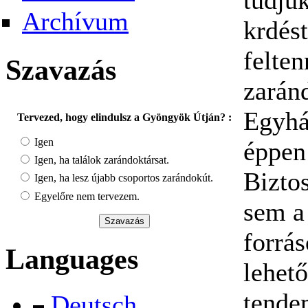
Archívum
krdés
felte
Szavazás
zarán
Egyhá
Tervezed, hogy elindulsz a Gyöngyök Útján? :
Igen
éppen
Igen, ha találok zarándoktársat.
Bizto
Igen, ha lesz újabb csoportos zarándokút.
Egyelőre nem tervezem.
sem a
forrá
Languages
lehet
tenden
Deutsch