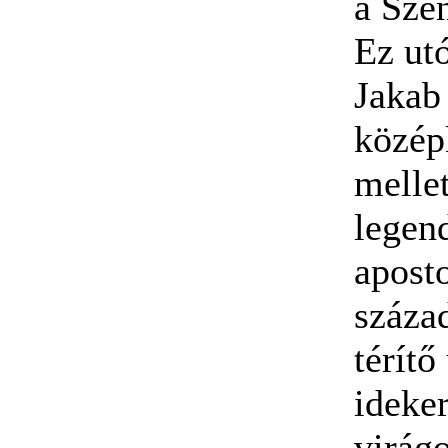
a Sze
Ez ut
Jakab 
középk
mellet
legend
aposto
század
térítő
ideke
virágo