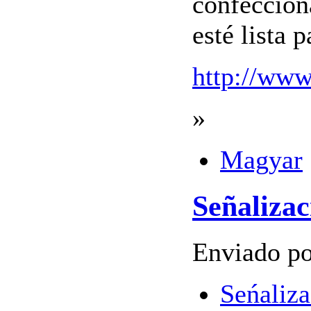
confecciona
esté lista 
http://www
»
Magyar
Señalizac
Enviado po
Seńaliza