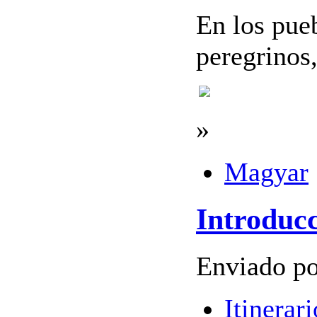
En los pue
peregrinos,
»
Magyar
Introduc
Enviado po
Itinerari