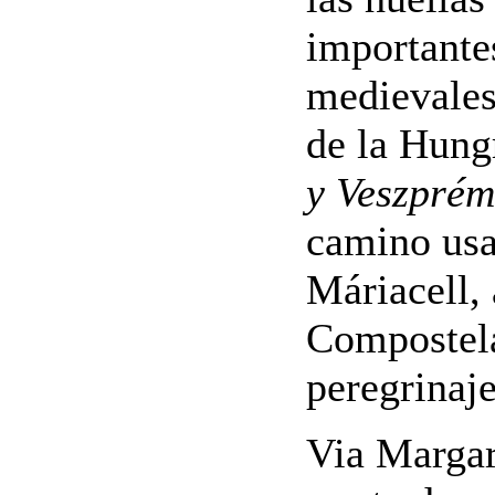
importantes
medievales
de la Hung
y Veszprém
camino usa
Máriacell,
Compostela
peregrinaj
Via Margar