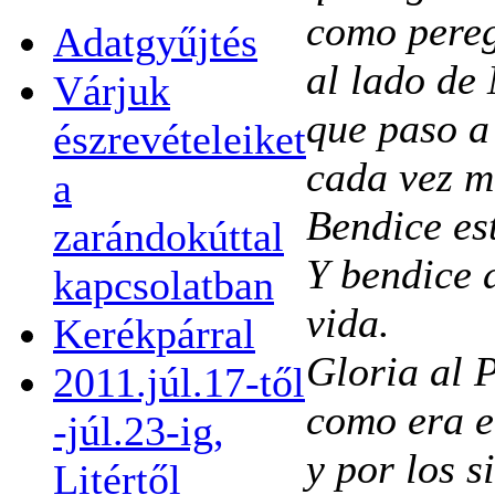
como pereg
Adatgyűjtés
al lado de
Várjuk
que paso a
észrevételeiket
cada vez m
a
Bendice es
zarándokúttal
Y bendice 
kapcsolatban
vida.
Kerékpárral
Gloria al P
2011.júl.17-től
como era e
-júl.23-ig,
y por los s
Litértől