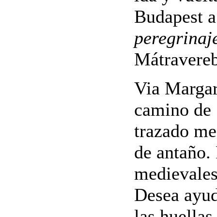
Budapest a
peregrinaj
Mátravereb
Via Margar
camino de 
trazado me
de antaño. 
medievales
Desea ayud
las huellas