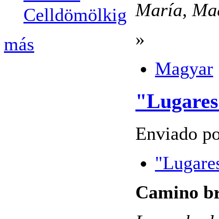
María, Mad
Celldömölkig
»
más
Magyar
"Lugares 
Enviado po
"Lugares
Camino b