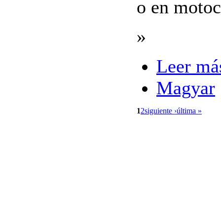
o en motoc
»
Leer má
Magyar
1
2
siguiente ›
última »