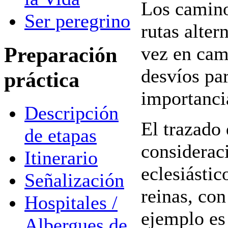
Los camino
Ser peregrino
rutas alter
Preparación
vez en cam
desvíos par
práctica
importanci
Descripción
El trazado
de etapas
consideraci
Itinerario
eclesiástic
Señalización
reinas, co
Hospitales /
ejemplo es
Albergues de